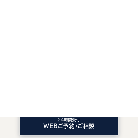
ご予約・ご相談はお好きな方法でどうぞ。
初診の方もメールフ
ォームから24時間ご予約いただけます。
LINEで予約
友だち追加はこちら
お電話でのご予約
075-323-2773
24時間受付
WEBご予約・ご相談