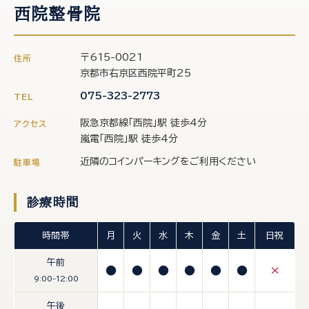
西院整骨院
〒615-0021
住所
京都市右京区西院平町25
075-323-2773
TEL
阪急京都線「西院」駅 徒歩4分
アクセス
嵐電「西院」駅 徒歩4分
近隣のコインパーキングをご利用ください
駐車場
診療時間
時間帯
月
火
水
木
金
土
日祝
午前
●
●
●
●
●
●
×
9:00-12:00
午後