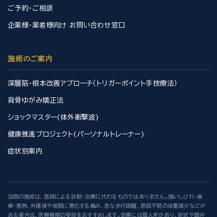
ご予約・ご相談
企業様・業者様向け お問い合わせ窓口
施術のご案内
深層筋・根本改善アプローチ（トリガーポイント手技療法）
背骨ゆがみ矯正法
ショックマスター(体外衝撃波)
健康推進プロジェクト(パーソナルトレーナー)
症状別案内
当院の施術は、医師による診断・治療に代わるものではありません。強いしびれ・麻
痺・発熱、外傷後や夜間に悪化する痛み、急な歩行困難、原因不明の体重減少などが
ある場合は、医療機関の受診をおすすめします。効果には個人差があり、症状や既往