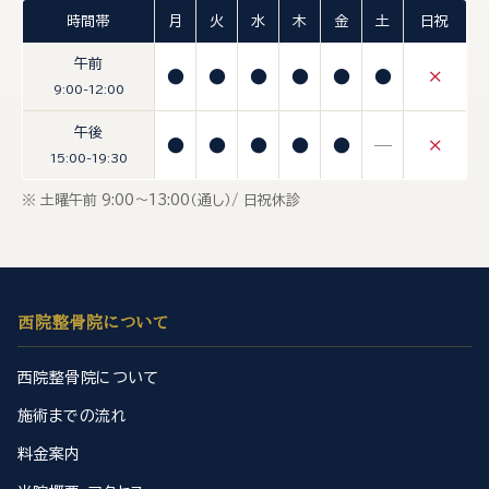
時間帯
月
火
水
木
金
土
日祝
午前
●
●
●
●
●
●
×
9:00-12:00
午後
●
●
●
●
●
—
×
15:00-19:30
※ 土曜午前 9:00〜13:00（通し）/ 日祝休診
西院整骨院について
西院整骨院について
施術までの流れ
料金案内