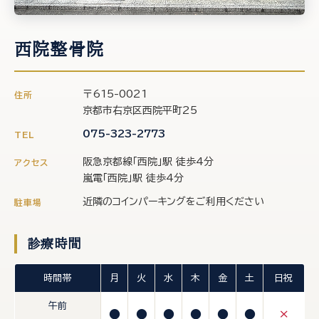
西院整骨院
〒615-0021
住所
京都市右京区西院平町25
075-323-2773
TEL
阪急京都線「西院」駅 徒歩4分
アクセス
嵐電「西院」駅 徒歩4分
近隣のコインパーキングをご利用ください
駐車場
診療時間
時間帯
月
火
水
木
金
土
日祝
午前
●
●
●
●
●
●
×