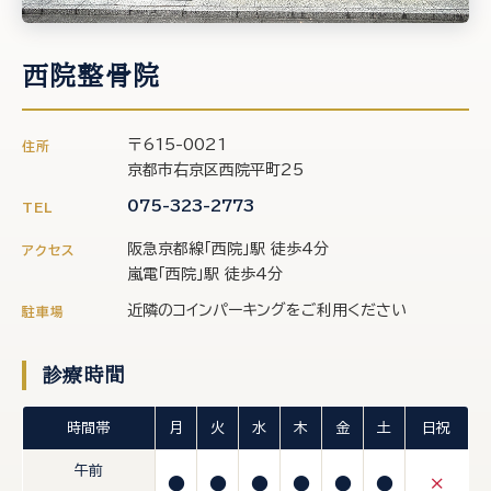
西院整骨院
〒615-0021
住所
京都市右京区西院平町25
075-323-2773
TEL
阪急京都線「西院」駅 徒歩4分
アクセス
嵐電「西院」駅 徒歩4分
近隣のコインパーキングをご利用ください
駐車場
診療時間
時間帯
月
火
水
木
金
土
日祝
午前
●
●
●
●
●
●
×